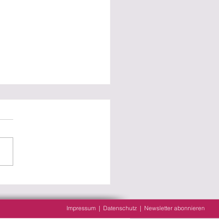
leitung gesucht für
enser Frauenchor inTakt
Impressum
|
Datenschutz
| Newsletter abonnieren