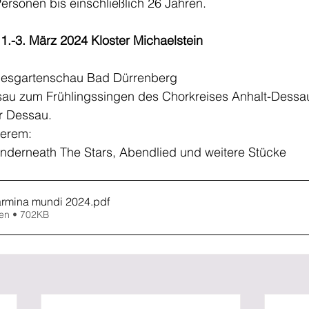
Personen bis einschließlich 26 Jahren.
-3. März 2024 Kloster Michaelstein
ndesgartenschau Bad Dürrenberg
sau zum Frühlingssingen des Chorkreises Anhalt-Dessa
r Dessau.
derem:
Underneath The Stars, Abendlied und weitere Stücke
rmina mundi 2024
.pdf
en • 702KB