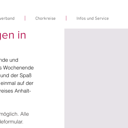
verband
Chorkreise
Infos und Service
gen in
ende und 
hes Wochenende 
 und der Spaß 
 einmal auf der 
eises Anhalt-
öglich. Alle 
eformular. 